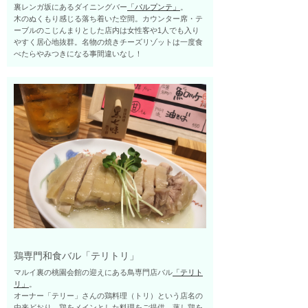
裏レンガ坂にあるダイニングバー
「パルプンテ」
。
木のぬくもり感じる落ち着いた空間。カウンター席・テ
ーブルのこじんまりとした店内は女性客や1人でも入り
やすく居心地抜群。名物の焼きチーズリゾットは一度食
べたらやみつきになる事間違いなし！
鶏専門和食バル「テリトリ」
マルイ裏の桃園会館の迎えにある鳥専門店バル
「テリト
リ」
。
オーナー「テリー」さんの鶏料理（トリ）という店名の
由来どおり、鶏をメインとした料理をご提供。蒸し鶏を