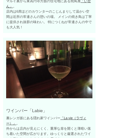
マルイ裏から東高円寺方面の住宅地にある焼鳥屋
「いせ
ん」
。
店内は6席ほどのカウンターのこじんまりして温かい空
間は近所の常連さんの憩いの場。 メインの焼き鳥は丁寧
に提供され抜群の味わい。 特につくねが常連さんの中で
も大人気！
ワインバー「Labie」
裏レンガ坂にある隠れ家ワインバー
「La vie（ラヴィ
ー）」
。
外からは店内が見えにくく、重厚な扉を開くと薄暗い落
ち着いた空間が広がります。ゆっくりと厳選されたワイ