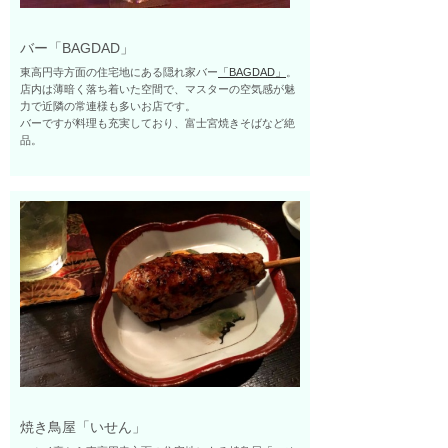
バー「BAGDAD」
東高円寺方面の住宅地にある隠れ家バー
「BAGDAD」
。
店内は薄暗く落ち着いた空間で、マスターの空気感が魅
力で近隣の常連様も多いお店です。
バーですが料理も充実しており、富士宮焼きそばなど絶
品。
焼き鳥屋「いせん」