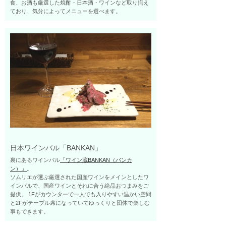
食、お酒も厳選した焼酎・日本酒・ワインなど取り揃え
ており、気分によってメニューを選べます。
日本ワインバル「BANKAN」
裏にあるワインバル
「ワイン蔵BANKAN（バンカ
ン）」
。
ソムリエが選ぶ厳選された国産ワインをメインとしたワ
インバルで、国産ワインとそれに合う絶品おつまみをご
提供。 1Fがカウンターで一人でも入りやすい温かい空間
と2Fがテーブル席になっていてゆっくりと団体で楽しむ
事もできます。