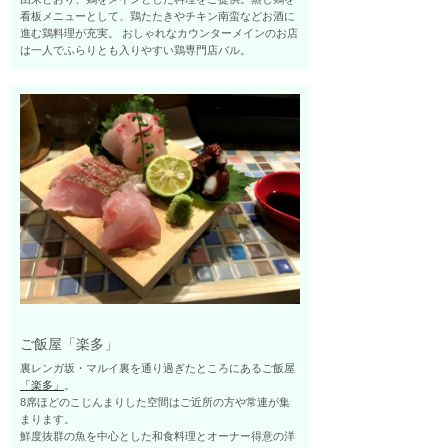
看板メニューとして、鶏たたきやチキン南蛮などお酒に
進む鶏料理が充実。 おしゃれなカウンターメインのお店
は一人でふらりとも入りやすい鶏専門店バル。
ご飯屋「楽多」
裏レンガ坂・マルイ裏を通り過ぎたところにあるご飯屋
「楽多」
。
8席ほどのこじんまりした空間はご近所の方や常連が集
まります。
鮮度抜群の魚を中心とした和食料理とオーナー得意の洋