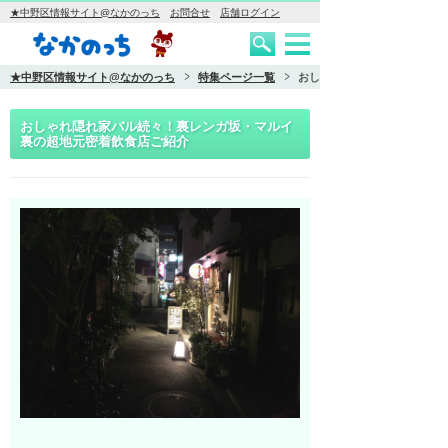
★中野区情報サイト@なかのっち
お問合せ
店舗ログイン
★中野区情報サイト@なかのっち
特集ページ一覧
おしゃれ隠れ家バル続々！裏
おしゃれ隠れ家バル続々！裏レンガ坂・マルイ
裏の超地元密着飲食店ご紹介