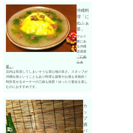
沖縄料
理「に
ぬふぁ
星」
マルイ
裏にあ
る沖縄
居酒屋
「にぬ
ふぁ
星」
。
店内は長居してしまいそうな居心地の良さ。スタッフが
沖縄出身ということもあり料理も接客やお酒も本格的！
時折見せるオーナーの三線も抜群！ゆったり宴会を楽し
むのにおすすめです。
カ
ッ
プ
酒
バ