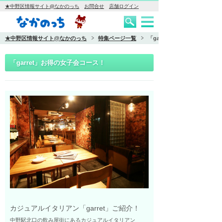
★中野区情報サイト@なかのっち
お問合せ
店舗ログイン
★中野区情報サイト@なかのっち
特集ページ一覧
「garret」お得の女子会コー
「garret」お得の女子会コース！
カジュアルイタリアン「garret」ご紹介！
中野駅北口の飲み屋街にあるカジュアルイタリアン