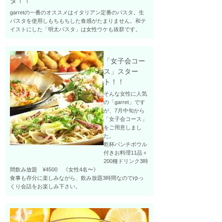
タ！！
garretの一番のオススメはイタリアン定番のパスタ。生
パスタを使用しもちもちした食感がたまりません。和テ
イストにした「明太パスタ」は女性ウケも抜群です。
「女子会コー
ス」スター
ト！！
そんな女性に人気
の「garret」です
が、7月中旬から
「女子会コース」
をご用意しまし
た。
乾杯パンチボウル
付きお料理11品＋
200種ドリンク3時
間飲み放題 ¥4500 《女性4名〜》
食事も存分に楽しみながら、飲み放題3時間なのでゆっ
くり会話をお楽しみ下さい。