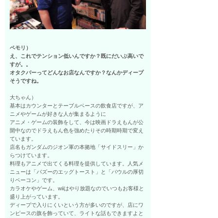
ペモリ）
え、これでテンション低いんですか？既にだいぶ高いで
すが。。
オタクバーってどんなお店なんですか？なんかディープ
そうですね。
大ちゃん）
基本はカウンターとテーブルベースの飲食店ですが、ア
ニメやゲームが好きな人が集まるように
アニメ・ゲームの装飾をして、今は映画ドラえもんが公
開中なのでドラえもん色を強めたりその時期時期で変え
ています。
店名もガンダムのジオン軍の本拠地「サイドスリー」か
らつけています。
料理もアニメで出てくる料理を提供しています。人気メ
ニューは「パズーのエッグトースト」と「パウルの厚切
りベーコン」です。
カラオケやゲーム、wiiはやり放題なのでいつもお客様と
盛り上がっています。
ディープで入りにくいという方が多いのですが、店にワ
ンピースの旗を飾っていて、ライトな話もできますよと