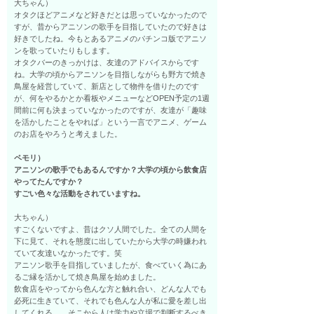
大ちゃん）
オタクほどアニメなど好きだとは思っていなかったので
すが、昔からアニソンの歌手を目指していたので好きは
好きでしたね。今もとあるアニメのパチンコ版でアニソ
ンを歌っていたりもします。
オタクバーのきっかけは、友達のアドバイスからです
ね。大学の頃からアニソンを目指しながらも野方で焼き
鳥屋を経営していて、新店として物件を借りたのです
が、何をやるかとか看板やメニューなどOPEN予定の1週
間前に何も決まっていなかったのですが、友達が「趣味
を活かしたことをやれば」という一言でアニメ、ゲーム
のお店をやろうと考えました。
ペモリ）
アニソンの歌手でもあるんですか？大学の頃から飲食店
やってたんですか？
すごい色々な活動をされていますね。
大ちゃん）
すごくないですよ、昔はクソ人間でした。全ての人間を
下に見て、それを態度に出していたから大学の時嫌われ
ていて友達いなかったです。笑
アニソン歌手を目指していましたが、食べていく為にあ
るご縁を活かして焼き鳥屋を始めました。
飲食店をやってから色んな方と触れ合い、どんな人でも
必死に生きていて、それでも色んな人が私に愛を差し出
してくれる…。そこから人は学力や立場で判断するべき