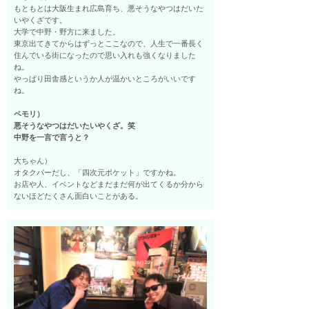
もともとは大阪生まれ広島育ち、悪そうなやつはだいた
いやくざです。
大学で中野・野方に来ました。
東京出てきてからはずっとここなので、人生で一番長く
住んでいる街になったので思い入れも強くなりました
ね。
やっぱり田舎感というか人が温かいところがいいです
ね。
ペモリ）
悪そうなやつはだいたいやくざ。笑
中野を一言で言うと？
大ちゃん）
オタクバーだし、「四次元ポケット」ですかね。
お店や人、イベントなどまだまだ何が出てくるか分から
ないほどたくさん面白いことがある。