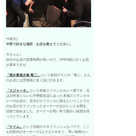
ペモリ）
中野で好きな場所・お店を教えてください。
大ちゃん）
自分のお店の営業時間が長いので、OPEN前に行くお店
が基本ですが、
「焼き豚焼き鳥 竜二」
という前回ゲストの「竜二」さん
のお店には営業前に良く話に行きます。
「スジャータ」
という本格スリランカカレー屋です。元
は10年前くらいに中野駅近辺にあった本場スリランカカ
レーのお店が、店主がスリランカに帰るということでそ
のお店の大ファンだったオーナーの父がレシピを聞き、
沼袋で始めました。オーナーが同い年で面白い経歴を持
っていています。
「ケイム」
という沼袋のスタイリッシュなパブで、ここ
も同世代のオーナーで1人で入りやすく、早い時間のハ