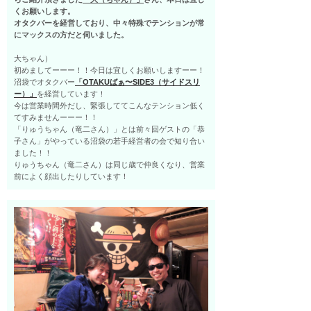
くお願いします。
オタクバーを経営しており、中々特殊でテンションが常
にマックスの方だと伺いました。
大ちゃん）
初めましてーーー！！今日は宜しくお願いしますーー！
沼袋でオタクバー
「OTAKUばぁ〜SIDE3（サイドスリ
ー）」
を経営しています！
今は営業時間外だし、緊張しててこんなテンション低く
てすみませんーーー！！
「りゅうちゃん（竜二さん）」とは前々回ゲストの「恭
子さん」がやっている沼袋の若手経営者の会で知り合い
ました！！
りゅうちゃん（竜二さん）は同じ歳で仲良くなり、営業
前によく顔出したりしています！