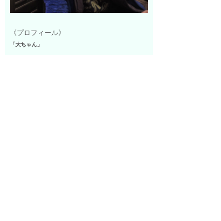
《プロフィール》
「大ちゃん」
「OTAKUばぁ〜SIDE3（サイドスリー）」オーナー
〒165-0025 東京都中野区沼袋3-29-18
TEL：03-5380-3714
「OTAKUばぁ〜SIDE3（サイドスリー）」なかのっちペ
ージ
好きなアニメ：「ドラえもん」「ディズニー」「ジブ
リ」「聖闘士星矢」「ガンダム」「ビックリマン」「ド
ラゴンクエスト」
一覧へ