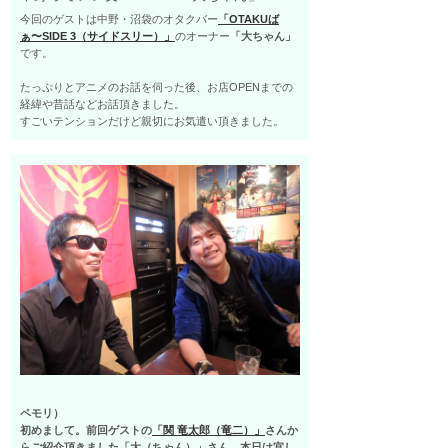
今回のゲストは中野・沼袋のオタクバー
「OTAKUば
ぁ〜SIDE 3（サイドスリー）」
のオーナー
「大ちゃん」
です。
たっぷりとアニメのお話を伺った後、お店OPENまでの
経緯や昔話などお話頂きました。
すごいテンションだけど親切にお気遣い頂きました。
ペモリ）
初めまして。前回ゲストの
「関 竜太郎（竜二）」
さんか
らご紹介頂きました
「大（ちゃん）」
さん、本日は宜し