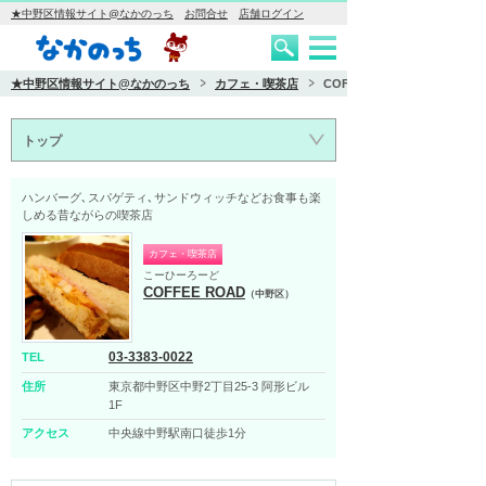
★中野区情報サイト@なかのっち
お問合せ
店舗ログイン
★中野区情報サイト@なかのっち
カフェ・喫茶店
COFFEE ROAD
トップ
ハンバーグ､スパゲティ､サンドウィッチなどお食事も楽
しめる昔ながらの喫茶店
カフェ・喫茶店
こーひーろーど
COFFEE ROAD
（中野区）
03-3383-0022
TEL
住所
東京都中野区中野2丁目25-3 阿形ビル
1F
アクセス
中央線中野駅南口徒歩1分