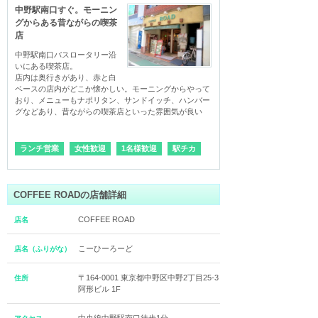
中野駅南口すぐ。モーニン
グからある昔ながらの喫茶
店
中野駅南口バスロータリー沿
いにある喫茶店。

店内は奥行きがあり、赤と白
ベースの店内がどこか懐かしい。モーニングからやって
おり、メニューもナポリタン、サンドイッチ、ハンバー
グなどあり、昔ながらの喫茶店といった雰囲気が良い
ランチ営業
女性歓迎
1名様歓迎
駅チカ
COFFEE ROADの店舗詳細
COFFEE ROAD
店名
こーひーろーど
店名（ふりがな）
〒164-0001 東京都中野区中野2丁目25-3
住所
阿形ビル 1F