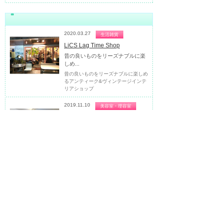
2020.03.27
生活雑貨
LiCS Lag Time Shop
昔の良いものをリーズナブルに楽
しめ...
昔の良いものをリーズナブルに楽しめ
るアンティーク&ヴィンテージインテ
リアショップ
2019.11.10
美容室・理容室
ROOTY（ルーティー）
独自でセレクトした雑貨が並ぶゆ
った...
独自でセレクトした雑貨が並ぶゆった
りした空間の隠れ家美容室
2019.11.10
食料品
CROIX（クロワ）
カンパーニュ、ベーグル、食パン
など...
早稲田通り裏道に佇む焼きたて自家製
パン屋さん