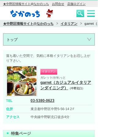
★中野区情報サイト@なかのっち
お問合せ
店舗ログイン
★中野区情報サイト@なかのっち
イタリアン
garret（カジュアルイタリアンダ
トップ
落ち着いた空間で、気軽に本格イタリアンをお召し上が
り下さい。
イタリアン
ガレット/がれっと
garret（カジュアルイタリア
ンダイニング）
（中野北口）
03-5380-0623
TEL
住所
東京都中野区中野5-56-14 2Ｆ
アクセス
中央線中野駅北口徒歩4分
特集ページ