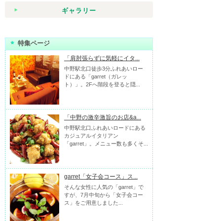
ギャラリー
特集ページ
「肩肘張らずに気軽にイタ...
中野駅北口徒歩3分ふれあいロー
ドにある「garret（ガレッ
ト）」。2Fへ階段を登ると隠...
「中野の激辛激旨のお店&a...
中野駅北口ふれあいロードにある
カジュアルイタリアン
「garret」。メニュー数も多くそ...
garret「女子会コース」ス...
そんな女性に人気の「garret」で
すが、7月中旬から「女子会コー
ス」をご用意しました...