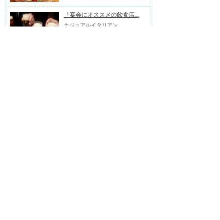
「宴会にオススメの飲食店...
カジュアルイタリアン
「garret」。階段を上った2階にお
しゃれで居心地の良い空間が広...
特集ページ
2020.03.27
生活雑貨
LiCS Lag Time Shop
昔の良いものをリーズナブルに楽
しめ...