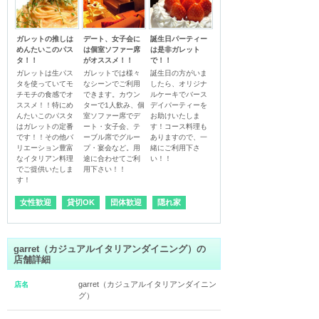
ガレットの推しは
デート、女子会に
誕生日パーティー
めんたいこのパス
は個室ソファー席
は是非ガレット
タ！！
がオススメ！！
で！！
ガレットは生パス
ガレットでは様々
誕生日の方がいま
タを使っていてモ
なシーンでご利用
したら、オリジナ
チモチの食感でオ
できます。カウン
ルケーキでバース
ススメ！！特にめ
ターで1人飲み、個
デイパーティーを
んたいこのパスタ
室ソファー席でデ
お助けいたしま
はガレットの定番
ート・女子会、テ
す！コース料理も
です！！その他バ
ーブル席でグルー
ありますので、一
リエーション豊富
プ・宴会など。用
緒にご利用下さ
なイタリアン料理
途に合わせてご利
でご提供いたしま
女性歓迎
貸切OK
団体歓迎
隠れ家
garret（カジュアルイタリアンダイニング）の
店舗詳細
garret（カジュアルイタリアンダイニン
店名
グ）