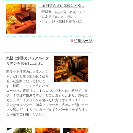
「肩肘張らずに気軽にイタ...
中野駅北口徒歩3分ふれあいロー
ドにある「garret（ガレッ
ト）」。2Fへ階段を登ると隠...
特集ページ
気軽に創作カジュアルイタ
リアンをお召し上がれ。
階段を上り店内に入るとオシ
ャレだけど居心地が良く落ち
着いた空間になっておりま
す。料理、ドリンク共にバリ
エーション豊富且つ、１つ１つこだわりの手料理でご提
供！！味は本格派ですが、どこか温もりがあり、気軽に
カジュアルイタリアンを食べたい方にオススメ！！

店内はカウンター、個室ソファー席、広めの空間にテー
ブル席など、１人でもカップルでもパーティーでも様々
な用途でご利用ください！！