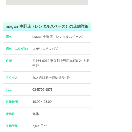
magari 中野店（レンタルスペース）の店舗詳細
magari 中野店（レンタルスペース）
店名
まがり なかのてん
店名（ふりがな）
〒164-0012 東京都中野区本町6-24-5 新
住所
中野
丸ノ内線新中野駅徒歩4分
アクセス
03-5790-9876
TEL
10:00〜23:00
営業時間
無休
定休日
7,500円〜
平均予算