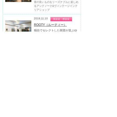
昔の良いものをリーズナブルに楽しめ
るアンティーク&ヴィンテージインテ
リアショップ
2019.11.10
美容室・理容室
ROOTY（ルーティー）
独自でセレクトした雑貨が並ぶゆ
った...
独自でセレクトした雑貨が並ぶゆった
りした空間の隠れ家美容室
2019.11.10
食料品
CROIX（クロワ）
カンパーニュ、ベーグル、食パン
など...
早稲田通り裏道に佇む焼きたて自家製
パン屋さん
2019.09.08
カフェ・喫茶店
ばらーど
庭園と古民家を改装した落ち着い
た空...
庭園と古民家を改装した落ち着いた空
間で、喫茶店歴51年マスターが入れ
る絶品コーヒー...