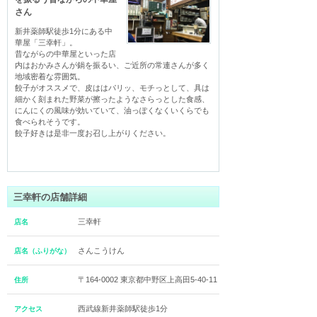
さん
新井薬師駅徒歩1分にある中
華屋「三幸軒」。

昔ながらの中華屋といった店
内はおかみさんが鍋を振るい、ご近所の常連さんが多く
地域密着な雰囲気。

餃子がオススメで、皮ははパリッ、モチっとして、具は
細かく刻まれた野菜が擦ったようなさらっとした食感、
にんにくの風味が効いていて、油っぽくなくいくらでも
食べられそうです。

餃子好きは是非一度お召し上がりください。
三幸軒の店舗詳細
三幸軒
店名
さんこうけん
店名（ふりがな）
〒164-0002 東京都中野区上高田5-40-11
住所
西武線新井薬師駅徒歩1分
アクセス