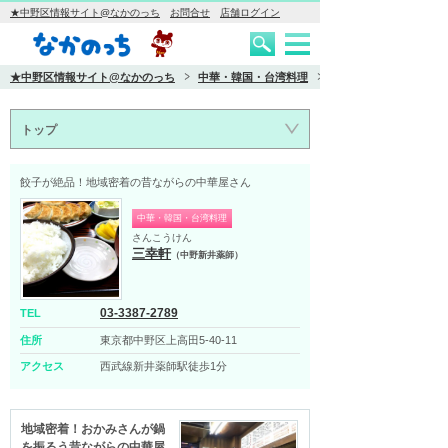
★中野区情報サイト@なかのっち
お問合せ
店舗ログイン
★中野区情報サイト@なかのっち
中華・韓国・台湾料理
トップ
餃子が絶品！地域密着の昔ながらの中華屋さん
中華・韓国・台湾料理
さんこうけん
三幸軒
（中野新井薬師）
03-3387-2789
TEL
住所
東京都中野区上高田5-40-11
アクセス
西武線新井薬師駅徒歩1分
地域密着！おかみさんが鍋
を振るう昔ながらの中華屋