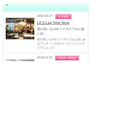
2020.03.27
生活雑貨
LiCS Lag Time Shop
昔の良いものをリーズナブルに楽
しめ...
昔の良いものをリーズナブルに楽しめ
るアンティーク&ヴィンテージインテ
リアショップ
2019.11.10
美容室・理容室
ROOTY（ルーティー）
独自でセレクトした雑貨が並ぶゆ
った...
独自でセレクトした雑貨が並ぶゆった
りした空間の隠れ家美容室
2019.11.10
食料品
CROIX（クロワ）
カンパーニュ、ベーグル、食パン
など...
早稲田通り裏道に佇む焼きたて自家製
パン屋さん