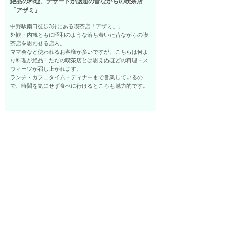
絶品の料理、デザートが話題の昔ながらの喫茶店
「アザミ」
中野駅南口徒歩3分にある喫茶店「アザミ」。
外観・内観ともに昭和のような落ち着いた昔ながらの喫
茶店を思わせる店内。
ママ会など使われるお客様が多いですが、こちらは何よ
り料理が絶品！ただの喫茶店とは思えぬほどの料理・ス
ウィーツが召し上がれます。
ランチ・カフェタイム・ディナーまで営業しているの
で、時間を気にせず食べに行けるところも魅力的です。
たかなししょくどう
詳細を見る
小鳥遊食堂
（中野区）