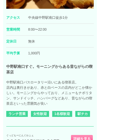
アクセス
中央線中野駅南口徒歩1分
営業時間
8:00〜22:00
定休日
無休
平均予算
1,000円
中野駅南口すぐ。モーニングからある昔ながらの喫
茶店
中野駅南口バスロータリー沿いにある喫茶店。
店内は奥行きがあり、赤と白ベースの店内がどこか懐か
しい。モーニングからやっており、メニューもナポリタ
ン、サンドイッチ、ハンバーグなどあり、昔ながらの喫
茶店といった雰囲気が良い
ランチ営業
女性歓迎
1名様歓迎
駅チカ
ぐっどもーにんぐかふぇ
詳細を見る