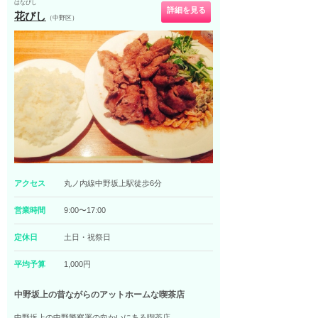
はなびし
詳細を見る
花びし
（中野区）
アクセス
丸ノ内線中野坂上駅徒歩6分
営業時間
9:00〜17:00
定休日
土日・祝祭日
平均予算
1,000円
中野坂上の昔ながらのアットホームな喫茶店
中野坂上の中野警察署の向かいにある喫茶店。