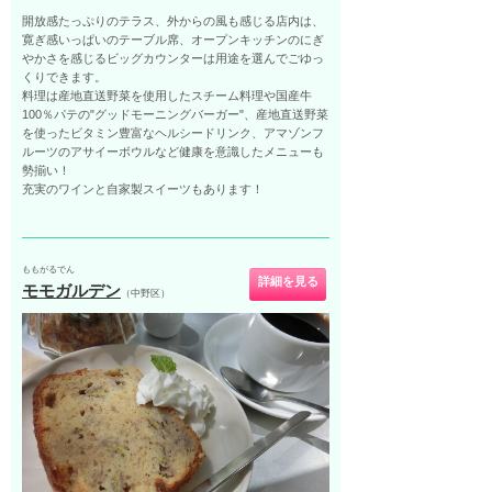
開放感たっぷりのテラス、外からの風も感じる店内は、
寛ぎ感いっぱいのテーブル席、オープンキッチンのにぎ
やかさを感じるビッグカウンターは用途を選んでごゆっ
くりできます。
料理は産地直送野菜を使用したスチーム料理や国産牛
100％パテの"グッドモーニングバーガー"、産地直送野菜
を使ったビタミン豊富なヘルシードリンク、アマゾンフ
ルーツのアサイーボウルなど健康を意識したメニューも
勢揃い！
充実のワインと自家製スイーツもあります！
ももがるでん
詳細を見る
モモガルデン
（中野区）