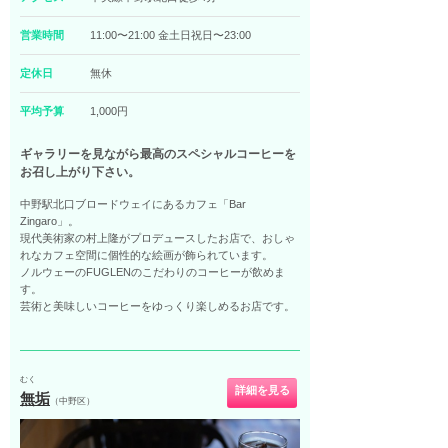
営業時間
11:00〜21:00 金土日祝日〜23:00
定休日
無休
平均予算
1,000円
ギャラリーを見ながら最高のスペシャルコーヒーを
お召し上がり下さい。
中野駅北口ブロードウェイにあるカフェ「Bar
Zingaro」。
現代美術家の村上隆がプロデュースしたお店で、おしゃ
れなカフェ空間に個性的な絵画が飾られています。
ノルウェーのFUGLENのこだわりのコーヒーが飲めま
す。
芸術と美味しいコーヒーをゆっくり楽しめるお店です。
むく
詳細を見る
無垢
（中野区）