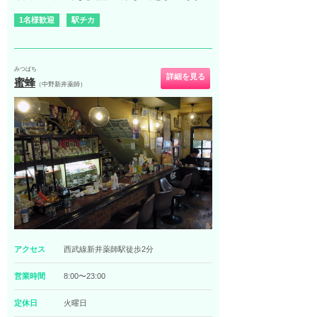
1名様歓迎
駅チカ
みつばち
詳細を見る
蜜蜂
（中野新井薬師）
アクセス
西武線新井薬師駅徒歩2分
営業時間
8:00〜23:00
定休日
火曜日