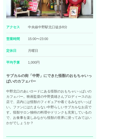
アクセス
中央線中野駅北口徒歩8分
営業時間
15:00〜23:00
定休日
月曜日
平均予算
1,000円
サブカルの街「中野」にできた怪獣のおもちゃいっ
ぱいのカフェバー
中野北口のあいロードにある怪獣のおもちゃいっぱいの
カフェバー。映画監督の中野貴雄さんプロディースのお
店で、店内には怪獣のフィギュアや着ぐるみながいっぱ
い。ファンにはたまらない中野らしいサブカルなお店で
す。怪獣サロン独特の料理やドリンクも充実しているの
で、お食事を楽しみながら怪獣の世界に浸ってみてはい
かがでしょうか？