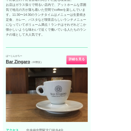
お店はガラス張りで明るい店内で、アットホームな雰囲
気で地元の方が落ち着いた空間でcoffeeを楽しんでいま
す。11:30〜14:30のランチタイムはメニューは生姜焼き
定食、カレー、パスタなど喫茶店らしいランチメニュー
になっていてボリューム満点！ランチはそれぞれどこか
懐かしいような味わいで近くで働いている人たちのラン
チの場として大人気です。
ばーじんがろー
詳細を見る
Bar Zingaro
（中野区）
アクセス
中央線中野駅北口徒歩4分