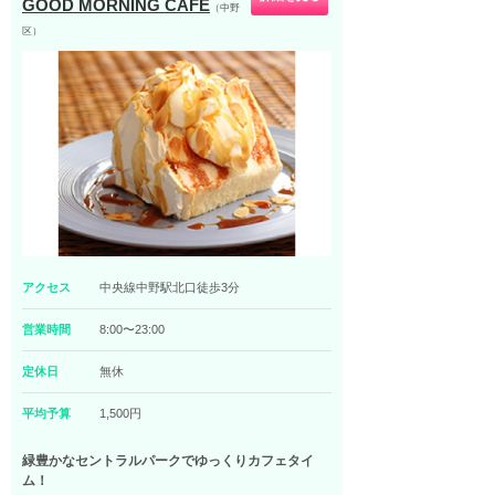
GOOD MORNING CAFE
（中野
区）
アクセス
中央線中野駅北口徒歩3分
営業時間
8:00〜23:00
定休日
無休
平均予算
1,500円
緑豊かなセントラルパークでゆっくりカフェタイ
ム！