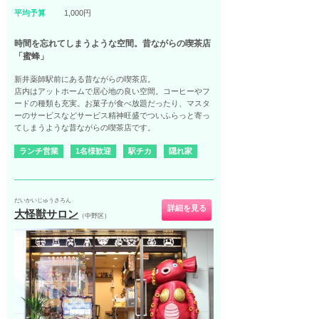
平均予算
1,000円
時間を忘れてしまうような空間。昔ながらの喫茶店
「蜜蜂」
新井薬師駅前にある昔ながらの喫茶店。
店内はアットホームで居心地の良い空間。コーヒーやフ
ードの種類も充実。お菓子が食べ放題だったり、マスタ
ーのサービスなどサービス精神旺盛でついふらっと寄っ
てしまうような昔ながらの喫茶店です。
ランチ営業
1名様歓迎
駅チカ
隠れ家
だいかいじゅうさろん
詳細を見る
大怪獣サロン
（中野区）