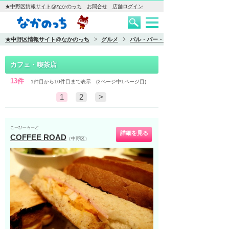
★中野区情報サイト@なかのっち
お問合せ
店舗ログイン
★中野区情報サイト@なかのっち
グルメ
バル・バー・カフェ
カフェ・喫茶店
13件
1件目から10件目まで表示 (2ページ中1ページ目)
1
2
>
こーひーろーど
詳細を見る
COFFEE ROAD
（中野区）