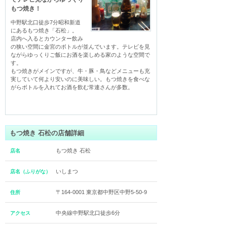
もつ焼き！
中野駅北口徒歩7分昭和新道
にあるもつ焼き「石松」。

店内へ入るとカウンター飲み
の狭い空間に金宮のボトルが並んでいます。テレビを見
ながらゆっくりご飯にお酒を楽しめる家のような空間で
す。

もつ焼きがメインですが、牛・豚・鳥などメニューも充
実していて何より安いのに美味しい。もつ焼きを食べな
がらボトルを入れてお酒を飲む常連さんが多数。
もつ焼き 石松の店舗詳細
もつ焼き 石松
店名
いしまつ
店名（ふりがな）
〒164-0001 東京都中野区中野5-50-9
住所
中央線中野駅北口徒歩6分
アクセス