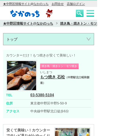
★中野区情報サイト@なかのっち
お問合せ
店舗ログイン
★中野区情報サイト@なかのっち
焼き鳥・焼きトン・モツ焼き
トップ
カウンターだけ！もつ焼きが安くて美味しい！
焼き鳥・焼きトン・モツ焼き
いしまつ
もつ焼き 石松
（中野駅北口昭和新
道）
03-5380-5104
TEL
住所
東京都中野区中野5-50-9
アクセス
中央線中野駅北口徒歩6分
安くて美味い！カウンター
でテレビ見ながらゆっくり