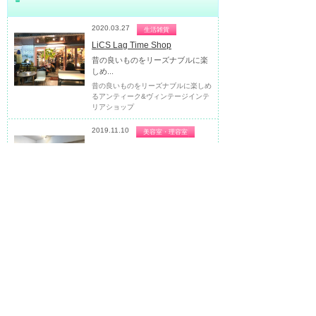
2020.03.27
生活雑貨
LiCS Lag Time Shop
昔の良いものをリーズナブルに楽
しめ...
昔の良いものをリーズナブルに楽しめ
るアンティーク&ヴィンテージインテ
リアショップ
2019.11.10
美容室・理容室
ROOTY（ルーティー）
独自でセレクトした雑貨が並ぶゆ
った...
独自でセレクトした雑貨が並ぶゆった
りした空間の隠れ家美容室
2019.11.10
食料品
CROIX（クロワ）
カンパーニュ、ベーグル、食パン
など...
早稲田通り裏道に佇む焼きたて自家製
パン屋さん
2019.09.08
カフェ・喫茶店